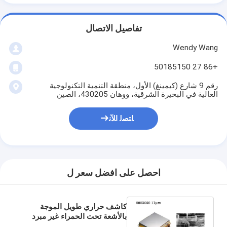
تفاصيل الاتصال
Wendy Wang
+86 27 50185150
رقم 9 شارع (كيمينغ) الأول، منطقة التنمية التكنولوجية
العالية في البحيرة الشرقية، ووهان 430205، الصين
ﺎﺘﺼﻟ ﺍﻶﻧ
احصل على افضل سعر ل
كاشف حراري طويل الموجة
بالأشعة تحت الحمراء غير مبرد
VOx 800x600 / 17μm