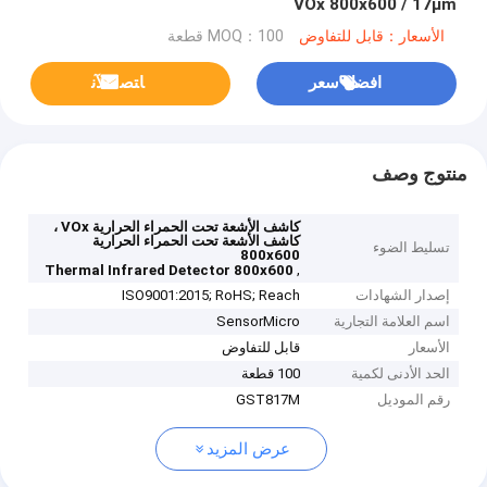
VOx 800x600 / 17μm
الأسعار：قابل للتفاوض
MOQ：100 قطعة
افضل سعر
ﺎﺘﺼﻟ ﺍﻶﻧ
منتوج وصف
كاشف الأشعة تحت الحمراء الحرارية VOx ،
كاشف الأشعة تحت الحمراء الحرارية
تسليط الضوء
800x600
,
Thermal Infrared Detector 800x600
إصدار الشهادات
ISO9001:2015; RoHS; Reach
اسم العلامة التجارية
SensorMicro
الأسعار
قابل للتفاوض
الحد الأدنى لكمية
100 قطعة
رقم الموديل
GST817M
عرض المزيد