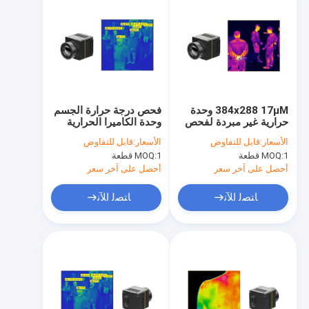
384x288 17μM وحدة
فحص درجة حرارة الجسم
حرارية غير مبردة لفحص
وحدة الكاميرا الحرارية
الصور الطبية الحرارية
غير المبردة 384x288
الأسعار:
قابل للتفاوض
الأسعار:
قابل للتفاوض
17μM
1 قطعة
MOQ:
1 قطعة
MOQ:
أحصل على آخر سعر
أحصل على آخر سعر
ﺎﺘﺼﻟ ﺍﻶﻧ
ﺎﺘﺼﻟ ﺍﻶﻧ
مسكن
منتجات
أشرطة فيديو