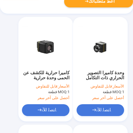
أعط متطلباتك
وحدة كاميرا التصوير
كاميرا حرارية للكشف عن
الحراري ذات التكامل
الحمى وحدة حرارية
السريع 384x288 17μM
LWIR غير مبردة
الأسعار:
قابل للتفاوض
الأسعار:
قابل للتفاوض
للرعاية الصحية
400x300/17μm
1 قطعة
MOQ:
1 قطعة
MOQ:
أحصل على آخر سعر
أحصل على آخر سعر
ﺎﺘﺼﻟ ﺍﻶﻧ
ﺎﺘﺼﻟ ﺍﻶﻧ