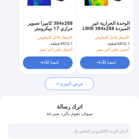
معلومات عنا
جولة في المعمل
الوحدة الحرارية غير
384x288 كاميرا تصوير
المبردة LWIR 384x288
حراري 17 ميكرومتر
مراقبة الجودة
17μM لفحص الصور
لتشخيص الأمراض
الأسعار:
قابل للتفاوض
الأسعار:
قابل للتفاوض
الحرارية الطبية
المبكرة غير الغازية
1 قطعة
MOQ:
1 قطعة
MOQ:
اتصل بنا
أحصل على آخر سعر
أحصل على آخر سعر
أخبار
ﺎﺘﺼﻟ ﺍﻶﻧ
ﺎﺘﺼﻟ ﺍﻶﻧ
اطلب اقتباس
عرض المزيد
نواة الكاميرا الحرارية
اترك رسالة
سوف نقوم بالرد بسرعة
كاميرا مراقبة حرارية
كاميرا حرارية مدمجة