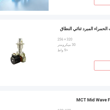
320 × 256
30 ميكرومتر
<9 واط