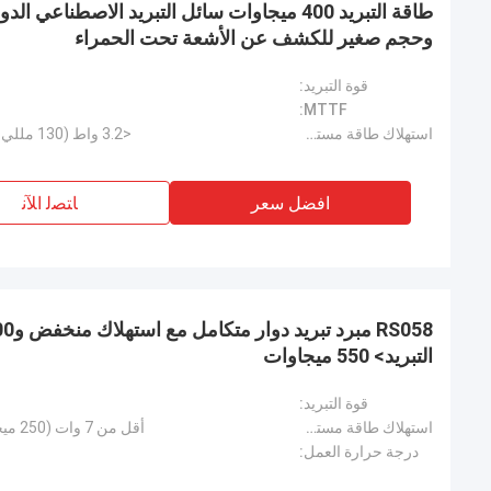
وحجم صغير للكشف عن الأشعة تحت الحمراء
قوة التبريد:
MTTF:
استهلاك طاقة مستقر:
<3.2 واط (130 مللي واط عند 100 كيلو عند 20 درجة مئوية)
افضل سعر
ﺎﺘﺼﻟ ﺍﻶﻧ
التبريد> 550 ميجاوات
قوة التبريد:
استهلاك طاقة مستقر:
أقل من 7 وات (250 ميجاوات عند 77 كيلو عند 20 درجة مئوية)
درجة حرارة العمل: