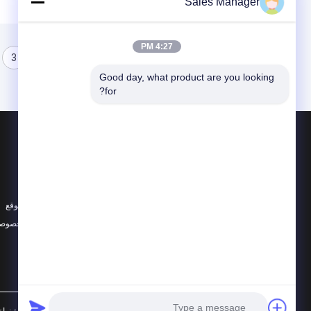
Sales Manager
4:27 PM
3
2
1
Good day, what product are you looking 
for?
المنتجات
حول
نواة الكاميرا الحرارية
أخبار
كاميرا مراقبة حرارية
الحالات
كاميرا حرارية مدمجة
خريطة الموقع
جميع الفئات
سياسة الخصوصي