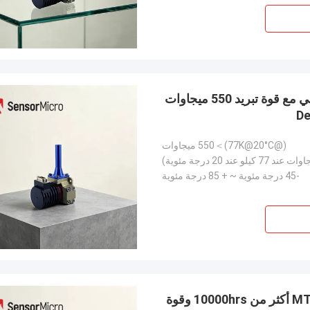
RS058 سائل التبريد الاصطناعي المقاوم للاستعمال العالي مع قوة تبريد 550 ميجاوات
(@77K@20°C)＞550 ميجاوات
-45 درجة مئوية ~ + 85 درجة مئوية
تجميع مكبّل لـ Dewar Cooler منخفض الضوضاء مع MTTF أكثر من 10000hrs وقوة