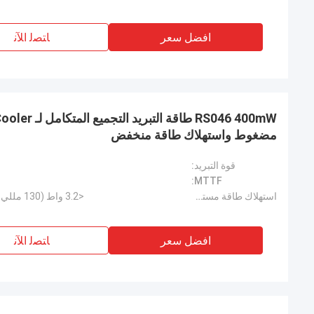
افضل سعر
ﺎﺘﺼﻟ ﺍﻶﻧ
مضغوط واستهلاك طاقة منخفض
قوة التبريد:
MTTF:
استهلاك طاقة مستقر:
<3.2 واط (130 مللي واط عند 100 كيلو عند 20 درجة مئوية)
افضل سعر
ﺎﺘﺼﻟ ﺍﻶﻧ