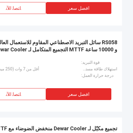
افضل سعر
ﺎﺘﺼﻟ ﺍﻶﻧ
و 10000 ساعة MTTF التجميع المتكامل لـ Dewar Cooler
قوة التبريد:
استهلاك طاقة مستقر:
أقل من 7 وات (250 ميجاوات عند 77 كيلو عند 20 درجة مئوية)
درجة حرارة العمل:
افضل سعر
ﺎﺘﺼﻟ ﺍﻶﻧ