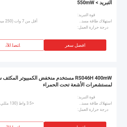
التبريد > 550mW
قوة التبريد:
استهلاك طاقة مستقر:
أقل من 7 وات (250 ميجاوات عند 77 كيلو عند 20 درجة مئوية)
درجة حرارة العمل:
افضل سعر
ﺎﺘﺼﻟ ﺍﻶﻧ
RS046H 400mW مستخدم منخفض الكمبيوتر المكث
لمستشعرات الأشعة تحت الحمراء
قوة التبريد:
استهلاك طاقة مستقر:
<3.5 واط (130 مللي واط عند 100 كيلو عند 20 درجة مئوية)
درجة حرارة العمل: