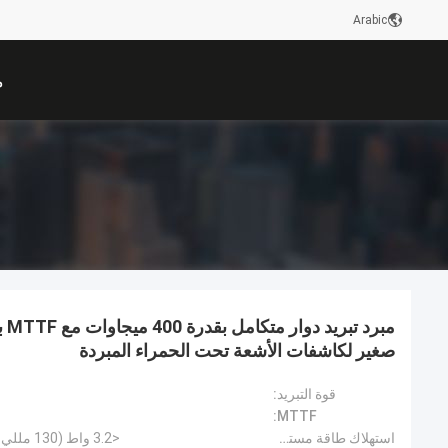
Arabic
م
صغير لكاشفات الأشعة تحت الحمراء المبردة
قوة التبريد:
MTTF:
استهلاك طاقة مستقر:
<3.2 واط (130 مللي واط عند 100 كيلو عند 20 درجة مئوية)