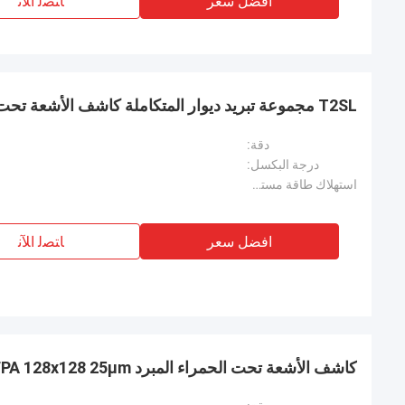
افضل سعر
ﺎﺘﺼﻟ ﺍﻶﻧ
T2SL مجموعة تبريد ديوار المتكاملة كاشف الأشعة تحت الحمراء المبرد ثنائي النطاق
دقة:
درجة البكسل:
استهلاك طاقة مستقر:
افضل سعر
ﺎﺘﺼﻟ ﺍﻶﻧ
كاشف الأشعة تحت الحمراء المبرد MCT Mid Wave FPA 128x128 25μm