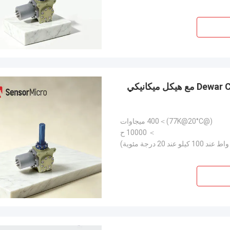
RS046 400mW طاقة التبريد التجميع المتكامل لـ Dewar Cooler مع هيكل ميكانيكي
(@77K@20°C)＞400 ميجاوات
＞ 10000 ح