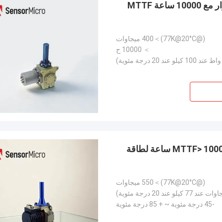
طاقة التبريد 400 ميجاوات سائل التبريد الاصطناعي الدوار مع 10000 ساعة MTTF
(@77K@20°C)＞400 ميجاوات
＞ 10000 ح
RS058 مبرد تبريد دوار متكامل مع استهلاك منخفض وMTTF> 10000 ساعة لطاقة
(@77K@20°C)＞550 ميجاوات
-45 درجة مئوية ~ + 85 درجة مئوية