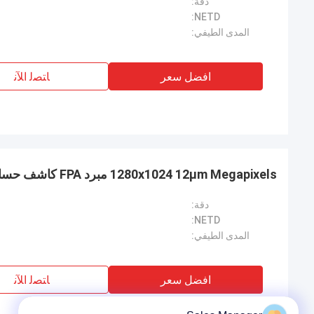
دقة:
NETD:
المدى الطيفي:
افضل سعر
ﺎﺘﺼﻟ ﺍﻶﻧ
1280x1024 12μm Megapixels مبرد FPA كاشف حساسية عالية
دقة:
NETD:
المدى الطيفي:
افضل سعر
ﺎﺘﺼﻟ ﺍﻶﻧ