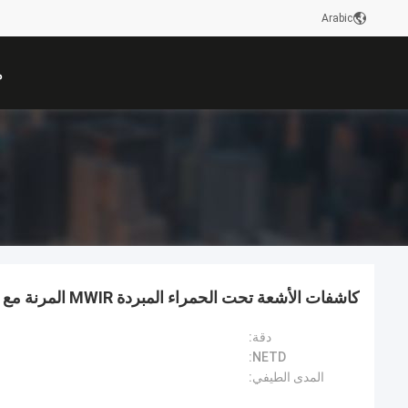
Arabic
م
كاشفات الأشعة تحت الحمراء المبردة MWIR المرنة مع مبرد ستيرلينغ RS046H
دقة:
NETD:
المدى الطيفي: