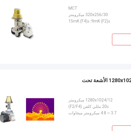
MCT
320x256/30 ميكرومتر
≥9mK (F2)؛ ≥15mK (F4)
كاشف الأشعة تحت الحمراء المبرد عالي الدقة 1280x1024 12μm الأشعة تحت
1280x1024/12 ميكرومتر
≥20 مللي كلفن (F2/F4)
3.7 ~ 4.8 ميكرومتر ميجاوات