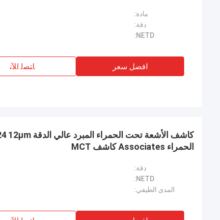
مادة:
دقة:
NETD:
افضل سعر
ﺎﺘﺼﻟ ﺍﻶﻧ
الحمراء Associates كاشف MCT
دقة:
NETD:
المدى الطيفي: