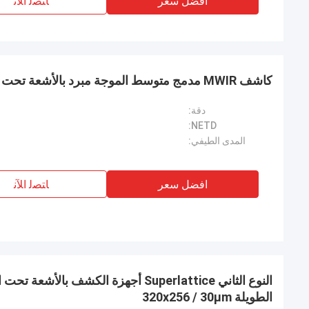
افضل سعر
ﺎﺘﺼﻟ ﺍﻶﻧ
كاشف MWIR مدمج متوسط ​​الموجة مبرد بالأشعة تحت الحمراء 128x128 25μm
دقة:
NETD:
المدى الطيفي:
افضل سعر
ﺎﺘﺼﻟ ﺍﻶﻧ
النوع الثاني Superlattice أجهزة الكشف با
الطويلة 320x256 / 30μm