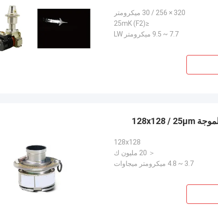
320 × 256 / 30 ميكرومتر
≤25mK (F2)
7.7 ~ 9.5 ميكرومتر LW
128x128
＜ 20 مليون ك
3.7 ~ 4.8 ميكرومتر ميجاوات