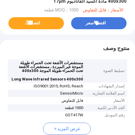
400x300 مادة أكسيد الفاناديوم 17μm
الأسعار：قابل للتفاوض
MOQ：1000 قطعة
افضل سعر
ﺎﺘﺼﻟ ﺍﻶﻧ
منتوج وصف
مستشعرات الأشعة تحت الحمراء طويلة
الموجة غير المبردة ، مستشعرات الأشعة
تسليط الضوء
تحت الحمراء طويلة الموجة 400x300
,
Long Wave Infrared Sensors 400x300
إصدار الشهادات
ISO9001:2015; RoHS; Reach
اسم العلامة التجارية
SensorMicro
الأسعار
قابل للتفاوض
الحد الأدنى لكمية
1000 قطعة
رقم الموديل
GST417W
عرض المزيد