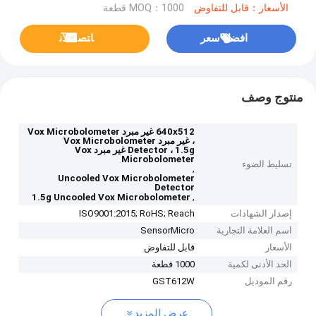
الأسعار：قابل للتفاوض
MOQ：1000 قطعة
افضل سعر
ﺎﺘﺼﻟ ﺍﻶﻧ
منتوج وصف
640x512 غير مبرد Vox Microbolometer
، غير مبرد Vox Microbolometer
Detector ، 1.5g غير مبرد Vox
Microbolometer
تسليط الضوء
,
Uncooled Vox Microbolometer
Detector
,
1.5g Uncooled Vox Microbolometer
إصدار الشهادات
ISO9001:2015; RoHS; Reach
اسم العلامة التجارية
SensorMicro
الأسعار
قابل للتفاوض
الحد الأدنى لكمية
1000 قطعة
رقم الموديل
GST612W
عرض المزيد