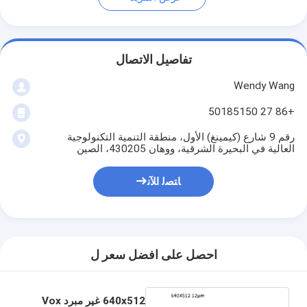
تفاصيل الاتصال
Wendy Wang
+86 27 50185150
رقم 9 شارع (كيمينغ) الأول، منطقة التنمية التكنولوجية
العالية في البحيرة الشرقية، ووهان 430205، الصين
ﺎﺘﺼﻟ ﺍﻶﻧ
احصل على افضل سعر ل
640x512 غير مبرد Vox