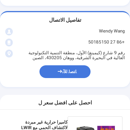
تفاصيل الاتصال
Wendy Wang
+86 27 50185150
رقم 9 شارع (كيمينغ) الأول، منطقة التنمية التكنولوجية
العالية في البحيرة الشرقية، ووهان 430205، الصين
ﺎﺘﺼﻟ ﺍﻶﻧ
احصل على افضل سعر ل
كاميرا حرارية غير مبردة
لاكتشاف الحمى مع LWIR