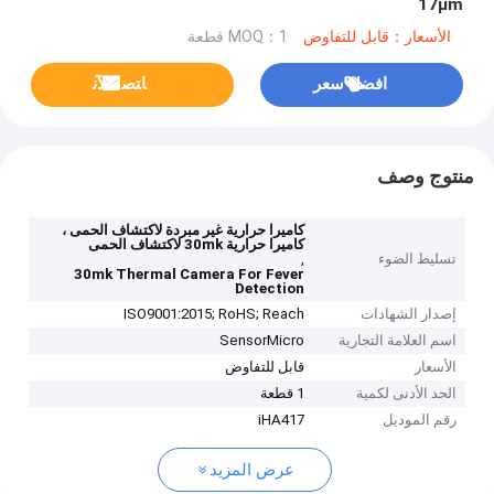
17μm
الأسعار：قابل للتفاوض
MOQ：1 قطعة
افضل سعر
ﺎﺘﺼﻟ ﺍﻶﻧ
منتوج وصف
كاميرا حرارية غير مبردة لاكتشاف الحمى ،
كاميرا حرارية 30mk لاكتشاف الحمى
تسليط الضوء
,
30mk Thermal Camera For Fever
Detection
إصدار الشهادات
ISO9001:2015; RoHS; Reach
اسم العلامة التجارية
SensorMicro
الأسعار
قابل للتفاوض
الحد الأدنى لكمية
1 قطعة
رقم الموديل
iHA417
عرض المزيد