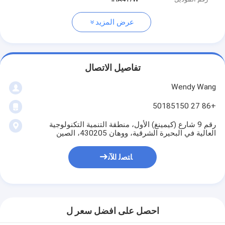
عرض المزيد
تفاصيل الاتصال
Wendy Wang
+86 27 50185150
رقم 9 شارع (كيمينغ) الأول، منطقة التنمية التكنولوجية
العالية في البحيرة الشرقية، ووهان 430205، الصين
ﺎﺘﺼﻟ ﺍﻶﻧ
احصل على افضل سعر ل