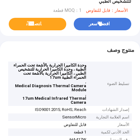
للتشخيص الطبي
الأسعار：قابل للتفاوض
MOQ：1 قطعة
افضل سعر
ﺎﺘﺼﻟ ﺍﻶﻧ
منتوج وصف
وحدة الكاميرا الحرارية بالأشعة تحت الحمراء
الطبية ، وحدة الكاميرا الحرارية للتشخيص
الطبي ، الكاميرا الحرارية بالأشعة تحت
الحمراء الطبية 17um
,
تسليط الضوء
Medical Diagnosis Thermal Camera
Module
,
17um Medical Infrared Thermal
Camera
إصدار الشهادات
ISO9001:2015; RoHS; Reach
اسم العلامة التجارية
SensorMicro
الأسعار
قابل للتفاوض
الحد الأدنى لكمية
1 قطعة
رقم الموديل
iHA417W