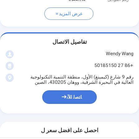
عرض المزيد
تفاصيل الاتصال
Wendy Wang
+86 27 50185150
رقم 9 شارع (كيمينغ) الأول، منطقة التنمية التكنولوجية
العالية في البحيرة الشرقية، ووهان 430205، الصين
ﺎﺘﺼﻟ ﺍﻶﻧ
احصل على افضل سعر ل