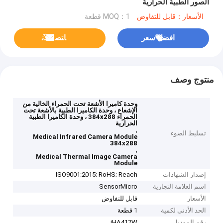
الصور الطبية الحرارية
الأسعار：قابل للتفاوض
MOQ：1 قطعة
افضل سعر
ﺎﺘﺼﻟ ﺍﻶﻧ
منتوج وصف
وحدة كاميرا الأشعة تحت الحمراء الخالية من
الإشعاع ، وحدة الكاميرا الطبية بالأشعة تحت
الحمراء 384x288 ، وحدة الكاميرا الطبية
الحرارية
,
تسليط الضوء
Medical Infrared Camera Module
384x288
,
Medical Thermal Image Camera
Module
إصدار الشهادات
ISO9001:2015; RoHS; Reach
اسم العلامة التجارية
SensorMicro
الأسعار
قابل للتفاوض
الحد الأدنى لكمية
1 قطعة
رقم الموديل
iHA417W