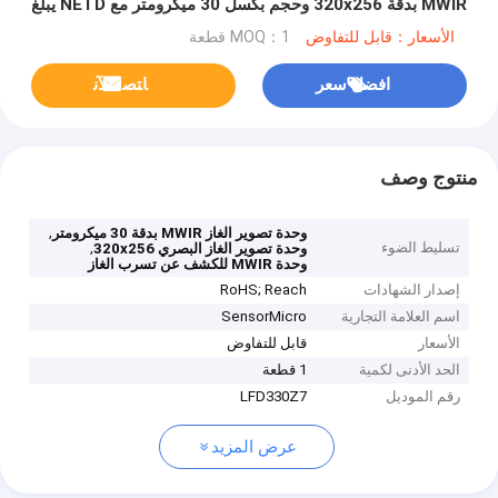
MWIR بدقة 320x256 وحجم بكسل 30 ميكرومتر مع NETD يبلغ
10mK لكشف تسرب الغاز
الأسعار：قابل للتفاوض
MOQ：1 قطعة
افضل سعر
ﺎﺘﺼﻟ ﺍﻶﻧ
منتوج وصف
,
وحدة تصوير الغاز MWIR بدقة 30 ميكرومتر
تسليط الضوء
,
وحدة تصوير الغاز البصري 320x256
وحدة MWIR للكشف عن تسرب الغاز
إصدار الشهادات
RoHS; Reach
اسم العلامة التجارية
SensorMicro
الأسعار
قابل للتفاوض
الحد الأدنى لكمية
1 قطعة
رقم الموديل
LFD330Z7
عرض المزيد