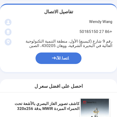
تفاصيل الاتصال
Wendy Wang
+86 27 50185150
رقم 9 شارع (كيمينغ) الأول، منطقة التنمية التكنولوجية
العالية في البحيرة الشرقية، ووهان 430205، الصين
ﺎﺘﺼﻟ ﺍﻶﻧ
احصل على افضل سعر ل
كاشف تصوير الغاز البصري بالأشعة تحت
الحمراء المبردة MWIR بدقة 320x256
وحجم بكسل 30 ميكرومتر مع NETD يبلغ