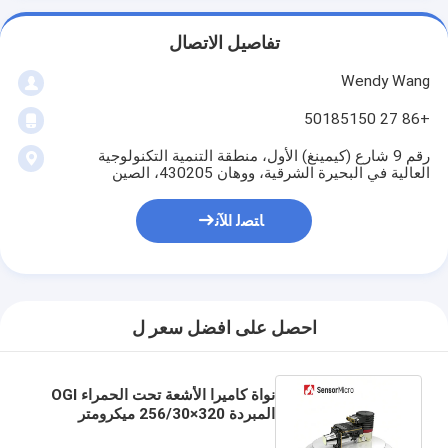
تفاصيل الاتصال
Wendy Wang
+86 27 50185150
رقم 9 شارع (كيمينغ) الأول، منطقة التنمية التكنولوجية
العالية في البحيرة الشرقية، ووهان 430205، الصين
ﺎﺘﺼﻟ ﺍﻶﻧ
احصل على افضل سعر ل
نواة كاميرا الأشعة تحت الحمراء OGI
المبردة 320×256/30 ميكرومتر
لقياس اللهب بعدسة 23 مم/55 مم