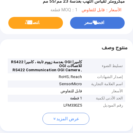
ميكرومتر لقياس اللهب بعدسة 23 مم/55 مم
الأسعار：قابل للتفاوض
MOQ：1 قطعة
افضل سعر
ﺎﺘﺼﻟ ﺍﻶﻧ
منتوج وصف
كاميرا OGI بعدسة زووم ثابتة ، كاميرا RS422
تسليط الضوء
للاتصالات OGI
,
RS422 Communication OGI Camera
إصدار الشهادات
RoHS; Reach
اسم العلامة التجارية
SensorMicro
الأسعار
قابل للتفاوض
الحد الأدنى لكمية
1 قطعة
رقم الموديل
LFM330Z5
عرض المزيد