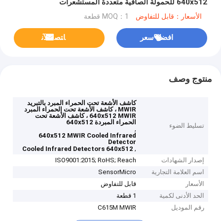
640x512 للحمولة الصافية متعددة المستشعرات
الأسعار：قابل للتفاوض
MOQ：1 قطعة
افضل سعر
ﺎﺘﺼﻟ ﺍﻶﻧ
منتوج وصف
كاشف الأشعة تحت الحمراء المبرد بالتبريد
MWIR ، كاشف الأشعة تحت الحمراء المبرد
640x512 MWIR ، كاشف الأشعة تحت
الحمراء المبردة 640x512
تسليط الضوء
,
640x512 MWIR Cooled Infrared
Detector
,
Cooled Infrared Detectors 640x512
إصدار الشهادات
ISO9001:2015; RoHS; Reach
اسم العلامة التجارية
SensorMicro
الأسعار
قابل للتفاوض
الحد الأدنى لكمية
1 قطعة
رقم الموديل
C615M MWIR