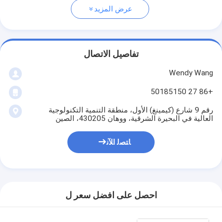
عرض المزيد
تفاصيل الاتصال
Wendy Wang
+86 27 50185150
رقم 9 شارع (كيمينغ) الأول، منطقة التنمية التكنولوجية
العالية في البحيرة الشرقية، ووهان 430205، الصين
ﺎﺘﺼﻟ ﺍﻶﻧ
احصل على افضل سعر ل