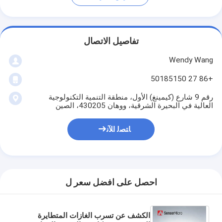
تفاصيل الاتصال
Wendy Wang
+86 27 50185150
رقم 9 شارع (كيمينغ) الأول، منطقة التنمية التكنولوجية
العالية في البحيرة الشرقية، ووهان 430205، الصين
ﺎﺘﺼﻟ ﺍﻶﻧ
احصل على افضل سعر ل
الكشف عن تسرب الغازات المتطايرة