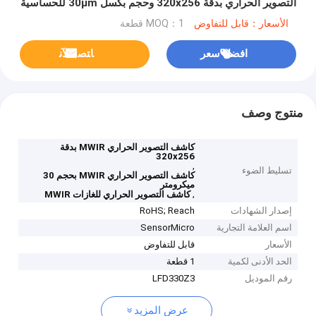
التصوير الحراري بدقة 320x256 وحجم بكسل 30μm للحساسية
العالية 10mK NETD
الأسعار：قابل للتفاوض
MOQ：1 قطعة
افضل سعر
ﺎﺘﺼﻟ ﺍﻶﻧ
منتوج وصف
كاشف التصوير الحراري MWIR بدقة
320x256
,
تسليط الضوء
كاشف التصوير الحراري MWIR بحجم 30
ميكرومتر
,
كاشف التصوير الحراري للغازات MWIR
إصدار الشهادات
RoHS; Reach
اسم العلامة التجارية
SensorMicro
الأسعار
قابل للتفاوض
الحد الأدنى لكمية
1 قطعة
رقم الموديل
LFD330Z3
عرض المزيد