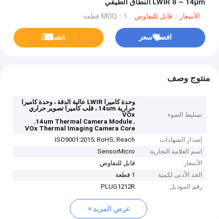
LWIR 8 ~ 14μm النطاق الطيفي
الأسعار：قابل للتفاوض
MOQ：1 قطعة
افضل سعر
ﺎﺘﺼﻟ ﺍﻶﻧ
منتوج وصف
وحدة كاميرا LWIR عالية الدقة ، وحدة كاميرا
حرارية 14um ، قلب كاميرا تصوير حراري
تسليط الضوء
VOx
,
,
14um Thermal Camera Module
VOx Thermal Imaging Camera Core
إصدار الشهادات
ISO9001:2015; RoHS; Reach
اسم العلامة التجارية
SensorMicro
الأسعار
قابل للتفاوض
الحد الأدنى لكمية
1 قطعة
رقم الموديل
PLUG1212R
عرض المزيد