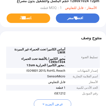
1280x1024 12μm حجم البكسل والتشغيل بدون مصراع
للتصوير الحراري الواضح
الأسعار：قابل للتفاوض
MOQ：1 قطعة
افضل سعر
ﺎﺘﺼﻟ ﺍﻶﻧ
منتوج وصف
أساس الكاميرا تحت الحمراء غير المبردة
LWIR
,
تسليط الضوء
محور الكاميرا بالأشعة تحت الحمراء
1280x1024
,
محور الكاميرا الحرارية 12um
إصدار الشهادات
ISO9001:2015; RoHS; Reach
اسم العلامة التجارية
SensorMicro
الأسعار
قابل للتفاوض
الحد الأدنى لكمية
1 قطعة
رقم الموديل
iSE1212
عرض المزيد