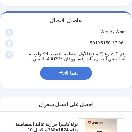
تفاصيل الاتصال
Wendy Wang
+86 27 50185150
رقم 9 شارع (كيمينغ) الأول، منطقة التنمية التكنولوجية
العالية في البحيرة الشرقية، ووهان 430205، الصين
ﺎﺘﺼﻟ ﺍﻶﻧ
احصل على افضل سعر ل
نواة كاميرا حرارية عالية الحساسية
بدقة 1024×768 وبكسل 10