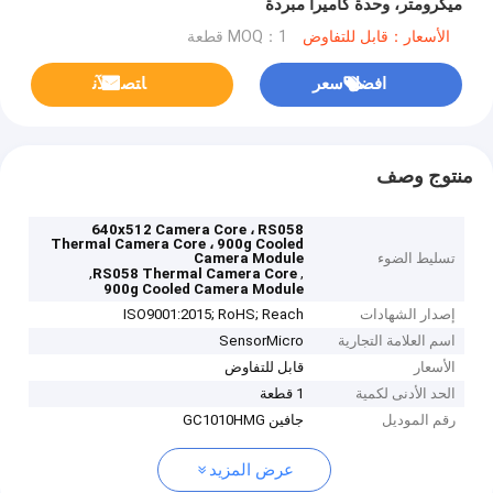
ميكرومتر، وحدة كاميرا مبردة
الأسعار：قابل للتفاوض
MOQ：1 قطعة
افضل سعر
ﺎﺘﺼﻟ ﺍﻶﻧ
منتوج وصف
640x512 Camera Core ، RS058
Thermal Camera Core ، 900g Cooled
تسليط الضوء
Camera Module
,
,
RS058 Thermal Camera Core
900g Cooled Camera Module
إصدار الشهادات
ISO9001:2015; RoHS; Reach
اسم العلامة التجارية
SensorMicro
الأسعار
قابل للتفاوض
الحد الأدنى لكمية
1 قطعة
رقم الموديل
جافين GC1010HMG
عرض المزيد