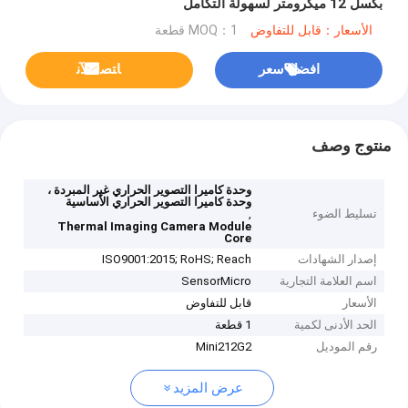
بكسل 12 ميكرومتر لسهولة التكامل
الأسعار：قابل للتفاوض
MOQ：1 قطعة
افضل سعر
ﺎﺘﺼﻟ ﺍﻶﻧ
منتوج وصف
وحدة كاميرا التصوير الحراري غير المبردة ،
وحدة كاميرا التصوير الحراري الأساسية
تسليط الضوء
,
Thermal Imaging Camera Module
Core
إصدار الشهادات
ISO9001:2015; RoHS; Reach
اسم العلامة التجارية
SensorMicro
الأسعار
قابل للتفاوض
الحد الأدنى لكمية
1 قطعة
رقم الموديل
Mini212G2
عرض المزيد