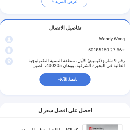
عرض المزيد
تفاصيل الاتصال
Wendy Wang
+86 27 50185150
رقم 9 شارع (كيمينغ) الأول، منطقة التنمية التكنولوجية
العالية في البحيرة الشرقية، ووهان 430205، الصين
ﺎﺘﺼﻟ ﺍﻶﻧ
احصل على افضل سعر ل
مركز الكاميرا الحرارية غير المبردة