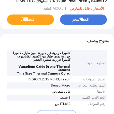
640x512 و 12μm Pixel Pitch عند استهلاك طاقة 0.5W
الأسعار：قابل للتفاوض
MOQ：1 قطعة
افضل سعر
ﺎﺘﺼﻟ ﺍﻶﻧ
منتوج وصف
كاميرا حرارية غير مبردة بدون طيار ، كاميرا
حرارية بدون طيار من أكسيد الفاناديوم ،
كاميرا حرارية صغيرة الحجم
تسليط الضوء
,
Vanadium Oxide Drone Thermal
Camera
,
Tiny Size Thermal Camera Core
إصدار الشهادات
ISO9001:2015; RoHS; Reach
اسم العلامة التجارية
SensorMicro
الأسعار
قابل للتفاوض
الحد الأدنى لكمية
1 قطعة
رقم الموديل
iTL612 برو