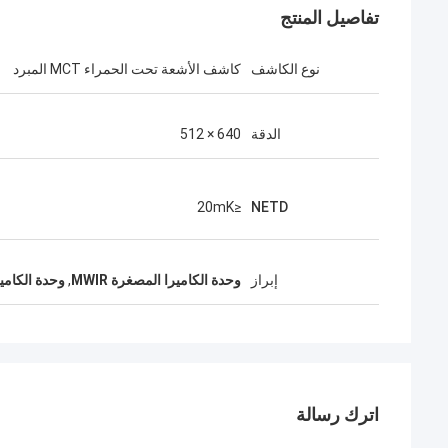
تفاصيل المنتج
نوع الكاشف
كاشف الأشعة تحت الحمراء MCT المبرد
الدقة
640 × 512
≤20mK
NETD
إبراز
وحدة الكاميرا المصغرة MWIR
,
وحدة الكاميرا ال
اترك رسالة