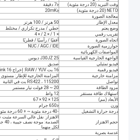
وقت التبريد (20 درجة مئوية)
≤7 دقيقة
NETD (20 درجة مئوية)
≤20mK
معالجة الصورة
معدل الإطار
50 هرتز / 100 هرتز
وضع يعتم
خطي / مدرج تكراري / مختلط
تقريب رقمي
× 1 / × 2 / × 4
اتجاه الصورة
أفقيًا / رأسيًا / قطريًا
خوارزمية الصورة
NUC / AGC / IDE
المواصفات الكهربائية
الواجهة الخارجية القياسية
J30JZ 25 دبوس
فيديو تمثيلي
صديق
فيديو رقمية
16 بت RAW / YUV: إخراج DVP / Cameralink 16 بت
مزامنة خارجية
المزامنة الخارجية للإطار: مستوى RS422
تواصل
RS422 ، 115200 بت في الثانية
مزود الطاقة
20 ~ 28 فولت تيار مستمر
استهلاك طاقة مستقر
12 واط
الأبعاد (مم)
125 × 92 × 67
وزن
≤650 جرام
درجة حرارة التشغيل
-40 درجة مئوية ~ + 60 درجة مئوية
الاهتزاز: نقل عالي السرعة مثبت على
حجم الاهتزاز
لكل منهما
عدسة بصرية