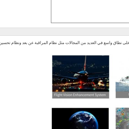
تخدم وحدة الكاميرا الحرارية بالأشعة تحت الحمراء GAVIN615B على نطاق واسع في العديد من المجالات مثل نظام المراقبة عن بعد ونظام تحسي