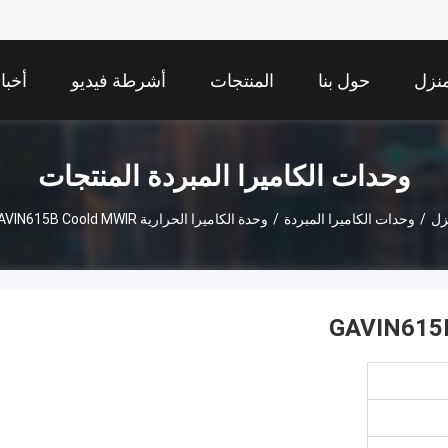
نزل
حول بنا
المنتجات
أشرطة فيديو
أخبا
وحدات الكاميرا المبردة المنتجات
زل
/
وحدات الكاميرا المبردة
/
وحدة الكاميرا الحرارية GAVIN615B Coold MWIR