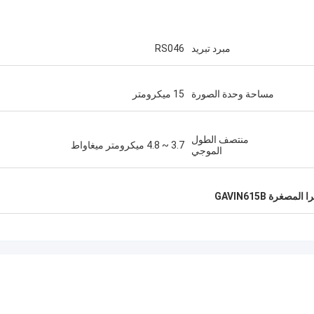
مبرد تبريد
RS046
مساحة وحدة الصورة
15 ميكرومتر
منتصف الطول
3.7 ~ 4.8 ميكرومتر ميغاواط
الموجي
مصغرة GAVIN615B