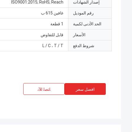
إصدار الشهادات
ISO9001:2015; RoHS; Reach
رقم الموديل
غافين 615 ب
الحد الأدنى لكمية
1 قطعة
الأسعار
قابل للتفاوض
شروط الدفع
L / C ، T / T
افضل سعر
ﺎﺘﺼﻟ ﺍﻶﻧ