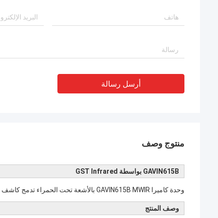
أرسل رسالة
منتوج وصف
GAVIN615B بواسطة GST Infrared
وحدة كاميرا GAVIN615B MWIR بالأشعة تحت الحمراء تدمج كاشف الأشعة تحت الحمراء MCT 640x512 / 15μm
وصف المنتج