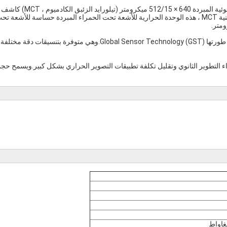
تدمج وحدة الكاميرا المبردة GAVIN615B وحدة HgCdTe المبردة الضوئية المبردة 640 × 512/15 ميكرومتر (تيلورايد الزئبق الكادميوم ، MCT) كاشف
الأشعة تحت الحمراء MWIR والمبرد البارد RS046.من خلال اعتماد تقنية MCT ، هذه الوحدة الحرارية للأشعة تحت الحمراء المبردة حساسة للأشعة ت
سلسلة GAVIN هي وحدة الأشعة تحت الحمراء المبردة القياسية التي طورتها Global Sensor Technology (GST).وهي متوفرة بتنسيقات دقة مختلفة
 ، فهي مثالية للعملاء لإجراء التطوير الثانوي وتقليل تكلفة تطبيقات التصوير الحراري بشكل كبير.ويسمح ح