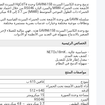
الحمراء ذات الطول الموجي المتوسط ​​(MWIR) من 3.7 إلى 4.8 ميكرومتر.
ونطاقات موجية مختلفة وخيارات عدسات بصرية مستمرة مختلفة.
مع وحدة الكاميرا المبردة GAVIN615B هذه
الصغير بالاندماج بسهولة في العديد من الأنظمة أو الأدوات.
الخصائص الرئيسية
- حساسية عالية ، NETD≤18mK
- كشف بعيد المدى
- معدل إطار قابل للتعديل
- سهولة الدمج في النظام
مواصفات المنتج
نموذج
غافين 615 ب
أداء كاشف الأشعة تحت الحمراء
الدقة
640 × 512
مساحة وحدة الصورة
15 ميكرومتر
المبرد
RS046
3.7 ميكرومتر ～ 4.8 ميكرومتر ميغاواط
النطاق الطيفي