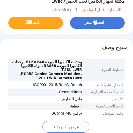
مكبّلة لجهاز الكاميرا تحت الحمراء LWIR
الأسعار：قابل للتفاوض
MOQ：1 قطعة
افضل سعر
ﺎﺘﺼﻟ ﺍﻶﻧ
منتوج وصف
وحدات الكاميرا المبردة 640 × 512 ، وحدات
الكاميرا المبردة RS058 ، نواة الكاميرا
تسليط الضوء
T2SL LWIR
,
,
RS058 Cooled Camera Modules
T2SL LWIR Camera Core
إصدار الشهادات
ISO9001:2015; RoHS; Reach
اسم العلامة التجارية
SensorMicro
الأسعار
قابل للتفاوض
الحد الأدنى لكمية
1 قطعة
رقم الموديل
جافين GC615HMG
عرض المزيد