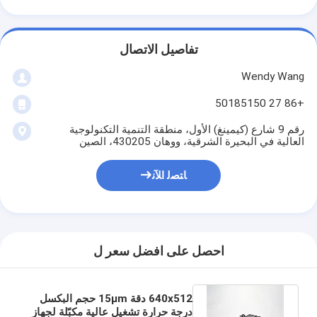
تفاصيل الاتصال
Wendy Wang
+86 27 50185150
رقم 9 شارع (كيمينغ) الأول، منطقة التنمية التكنولوجية
العالية في البحيرة الشرقية، ووهان 430205، الصين
ﺎﺘﺼﻟ ﺍﻶﻧ
احصل على افضل سعر ل
640x512 دقة 15μm حجم البكسل
درجة حرارة تشغيل عالية مكبّلة لجهاز