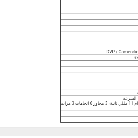
الصدمة: موجة نصف جيبية، 40 جرام 11 مللي ثانية، 3 محاور 6 اتجاهات 3 مرات