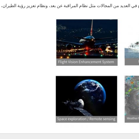
حرارية المبردة GAVIN615L على نطاق واسع في العديد من المجالات مثل نظام المراقبة عن بعد، ونظام تعزيز رؤية الطيران،