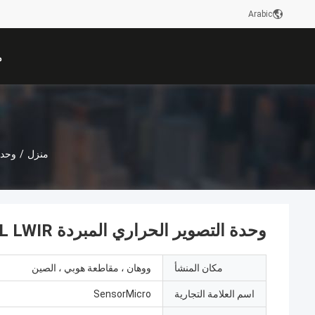
Arabic
م
منزل
/
وحدا
وحدة التصوير الحراري المبردة GAVIN615L T2SL LWIR سهلة التكامل
مكان المنشأ
ووهان ، مقاطعة هوبي ، الصين
اسم العلامة التجارية
SensorMicro