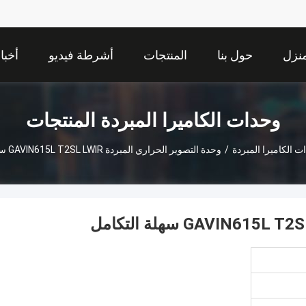
نزل
حول بنا
المنتجات
أشرطة فيديو
أخبا
وحدات الكاميرا المبردة المنتجات
ت الكاميرا المبردة
/
وحدة التصوير الحراري المبردة GAVIN615L T2SL LWIR سهلة التكامل