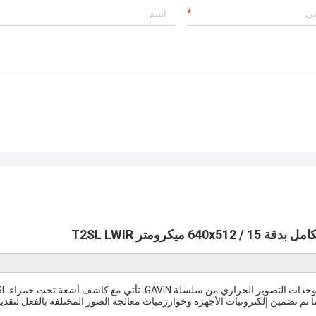
وحدة GAVIN615L المبردة بالأشعة تحت الح
الي الدقة بدقة 640x512 / 15 ميكرومتر مع مبرد RS058، كما تم تضمين إلكترونيات الأجهزة وخوارزميات معالجة الصور المختلفة بالفعل لتقد