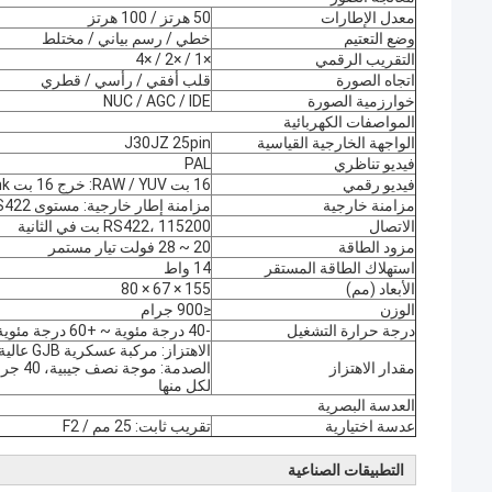
معدل الإطارات
50 هرتز / 100 هرتز
وضع التعتيم
خطي / رسم بياني / مختلط
التقريب الرقمي
×1 / ×2 / ×4
اتجاه الصورة
قلب أفقي / رأسي / قطري
خوارزمية الصورة
NUC / AGC / IDE
المواصفات الكهربائية
الواجهة الخارجية القياسية
J30JZ 25pin
فيديو تناظري
PAL
فيديو رقمي
16 بت RAW / YUV: خرج 16 بت DVP / Cameralink
مزامنة خارجية
مزامنة إطار خارجية: مستوى RS422
الاتصال
RS422، 115200 بت في الثانية
مزود الطاقة
20 ~ 28 فولت تيار مستمر
استهلاك الطاقة المستقر
14 واط
الأبعاد (مم)
155 × 67 × 80
الوزن
≤900 جرام
درجة حرارة التشغيل
-40 درجة مئوية ~ +60 درجة مئوية
الاهتزاز: مركبة عسكرية GJB عالية السرعة
مقدار الاهتزاز
لكل منها
العدسة البصرية
عدسة اختيارية
تقريب ثابت: 25 مم / F2
التطبيقات الصناعية