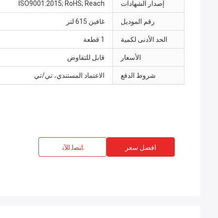
إصدار الشهادات
ISO9001:2015; RoHS; Reach
رقم الموديل
غافين 615 لتر
الحد الأدنى لكمية
1 قطعة
الأسعار
قابل للتفاوض
شروط الدفع
الاعتماد المستندي، تي/تي
افضل سعر
ﺎﺘﺼﻟ ﺍﻶﻧ