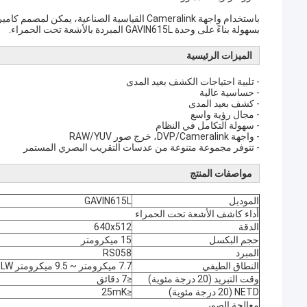
باستخدام واجهة Cameralink القياسية الصناعية،
بسهولة بناءً على وحدة GAVIN615L المبردة بالأشعة تحت الحمراء.
الميزات الرئيسية
- تلبية احتياجات الكشف بعيد المدى
- حساسية عالية
- كشف بعيد المدى
- مجال رؤية واسع
- سهولة التكامل في النظام
- واجهة DVP/Cameralink، خرج صور RAW/YUV
- تتوفر مجموعة متنوعة من عدسات التقريب البصري المستمر
مواصفات المنتج
الموديل
GAVIN615L
أداء كاشف الأشعة تحت الحمراء
الدقة
640x512
حجم البكسل
15 ميكرومتر
المبرد
RS058
النطاق الطيفي
7.7 ميكرومتر ~ 9.5 ميكرومتر LW
وقت التبريد (20 درجة مئوية)
≤7 دقائق
NETD (20 درجة مئوية)
≤25mK
معالجة الصور