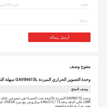
أرسل رسالة
منتوج وصف
وحدة التصوير الحراري المبردة GAVIN615L سهلة التكامل بدقة 640x512 / 15 ميكرومتر T2SL LWIR
وصف المنتج
LWIR ع
صور حرارية حادة وواضحة.