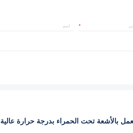
يرا MWIR مبردة 640x512/15μm تعمل بالأشعة تحت الحمراء بدرجة حرارة عالية