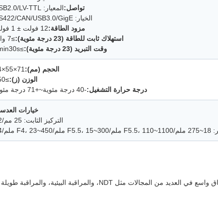
تواصل:
المعيار: USB2.0/LV-TTL
الخيار: RS422/CAN/USB3.0/GigE
مزود الطاقة:
12 فولت ± 1 فولت
استهلاك ثابت للطاقة (23 درجة مئوية):
≥7 واط
وقت التبريد (23 درجة مئوية):
≥3min30s
الحجم (مم):
71×55×84
الوزن (ز):
≥350
درجة حرارة التشغيل:
-40 درجة مئوية~+71 درجة مئوية
خيارات العدسة
التركيز الثابت: 25 مم/F2
F4،  ملم/F4
يتم استخدام وحدة التصوير الحراري GAVIN GC615HMG على نطاق واسع في العديد من المجالات مثل NDT، والمراقبة البيئية، والمراقبة طويلة