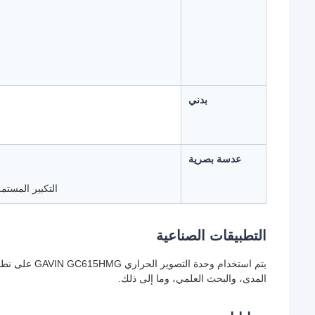
بدني
عدسة بصرية
التكبير المستمر: 18~275 ملم/F5.5، 110~1100 ملم/F5.5، 15~300 ملم/23~450
التطبيقات الصناعية
المدى، والبحث العلمي، وما إلى ذلك.