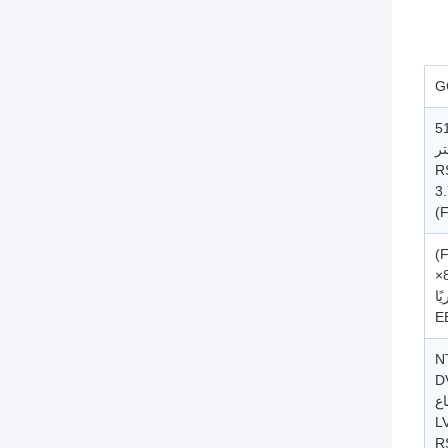
R
3
ًا