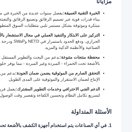
مزايانا
الخبرة التقنية العميقة:
بفضل سنوات عديدة من الخبرة في مجال
ببناء قدرات قوية عبر تصميم الرقائق وتصنيع الرقائق والتعبئة 
مبتكرة وموثوقة بشكل مستمر تلبي متطلبات السوق المتطور
التركيز على الابتكار والتنفيذ العملي في مجال الاستشعار با
الحراري، ودفع
الصناعية والأنظمة الذكية والمزيد.
محفظة منتجات متنوعة:
بدعم من البحث والتطوير المستقل 
بالأشعة تحت الحمراء - المبردة وغير المبردة - مما يوفر ح
التحقق الصارم من الموثوقية يضمن ضمان الجودة:
بدعم من ن
الإنتاج لضمان الاستقرار والموثوقية على المدى الطويل.
الدعم الفني الاحترافي وخدمات التطوير المشترك:
يعمل فريق
لتسريع تكامل النظام وتحسين الكفاءة وتقصير وقت الوصول 
الأسئلة المتداولة
1. في أي الصناعات يتم استخدام أجهزة الكشف بالأشعة تحت الحمراء ذات مصفوفة المستوى البؤري؟