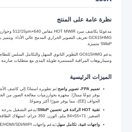
نظرة عامة على المنتج
GC615HMG تعريف التصوير الحراري المدمج عالي الأداء. ويت
SWaP متميزة.
يدعم GC615HMG التطوير الثانوي السهل والتكامل السل
وسيناريوهات المراقبة المستمرة طويلة المدى مع متطلبات صارمة 
الميزات الرئيسية
تعميم FPA، تصوير واضح:
الحواف (EE)، مما يوفر صورًا أكثر وضوحًا.
تقنية HOT الرائدة في تحسين SWaP:
الصغير: 71×55×84 ملم، الوزن: 350 جرام، استهلاك الطاقة: 7 وات.
واجهات غنية، تكامل سهل:
يدعم واجهات CameraLink/USB 3.0/GigE/HDMI/SDI/MIPI/الألياف الضوئية. إخراج صور RAW/YUV مرن.