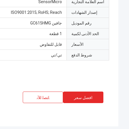
اسم العلامة التجارية
SensorMicro
إصدار الشهادات
ISO9001:2015; RoHS; Reach
رقم الموديل
جافين GC615HMG
الحد الأدنى لكمية
1 قطعة
الأسعار
قابل للتفاوض
شروط الدفع
تي/تي
افضل سعر
ﺎﺘﺼﻟ ﺍﻶﻧ