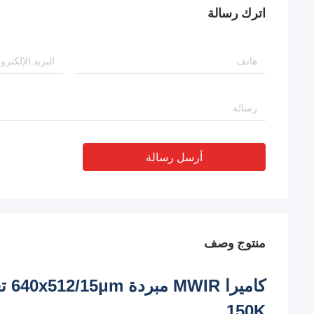
اترك رسالة
أرسل رسالة
منتوج وصف
كام
150K