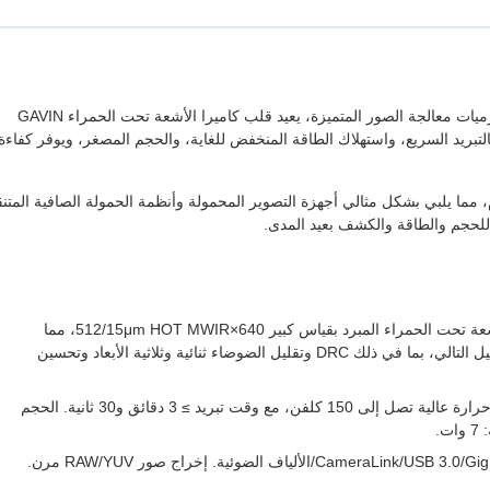
مدعومًا بكاشف مبرد HOT MWIR مقاس 640×512/15μm وخوارزميات معالجة الصور المتميزة، يعيد قلب كاميرا الأشعة تحت الحمراء GAVIN
ميز بالتبريد السريع، واستهلاك الطاقة المنخفض للغاية، والحجم المصغر، ويوفر كفاءة
س للنظام، مما يلبي بشكل مثالي أجهزة التصوير المحمولة وأنظمة الحمولة الصافية المتن
للحجم والطاقة والكشف بعيد المدى.
تم تطويره استنادًا إلى كاشف الأشعة تحت الحمراء المبرد بقياس كبير 640×512/15μm HOT MWIR، مما
يوفر تنوعًا ممتازًا. مجهزة بخوارزميات معالجة الصور من الجيل التالي، بما في ذلك DRC وتقليل الضوضاء ثنائية وثلاثية الأبعاد وتحسين
يدعم التشغيل بدرجة حرارة عالية تصل إلى 150 كلفن، مع وقت تبريد ≥ 3 دقائق و30 ثانية. الحجم