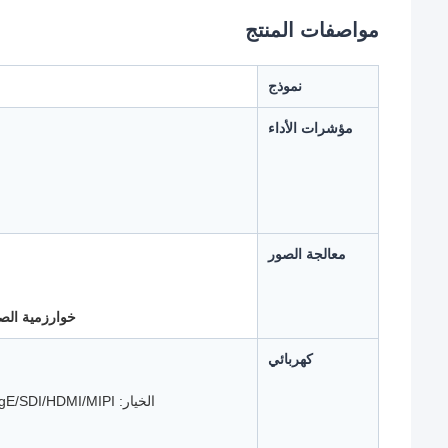
مواصفات المنتج
نموذج
مؤشرات الأداء
معالجة الصور
خوارزمية الص
كهربائي
الخيار: Cameralink/USB3.0/GigE/SDI/HDMI/MIPI/ألياف بصرية أحادية الوضع/ألياف بصرية متعددة الأوضاع