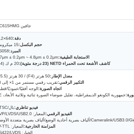
جافين GC615HMG
دقة:
640×512
حجم البكسل:
15 ميكرومتر
المبرد:
S058
الاستجابة الطيفية:
.7μm ± 0.2μm ~ 4.8μm ± 0.2μm
كاشف الأشعة تحت الحمراء NETD (23 درجة مئوية):
20 م ك (F4)
معدل الإطار:
50 هرتز (F4) / 30 هرتز (F5.5)
التكبير الرقمي:
تقريب رقمي مستمر من 1× إلى 8×
اتجاه الصورة:
الوجه أفقيًا/عموديًا/قطري
ورة:
جمهورية الكونغو الديمقراطية، تقليل ضوضاء الصورة ثنائية وثلاثية الأبعاد، EE
فيديو تناظري:
بال/NTSC
الفيديو الرقمي:
المعيار: DVP/LVDS/USB2.0
المزامنة الخارجية:
المعيار: LV-TTL
الخيار: RS422/LVDS