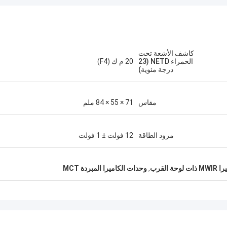
كاشف الأشعة تحت
الحمراء NETD (23
20 م ك (F4)
درجة مئوية)
مقاس
71 × 55 × 84 ملم
مزود الطاقة
12 فولت ± 1 فولت
وحة القرب
,
وحدات الكاميرا المبردة MCT