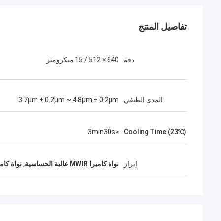
تفاصيل المنتج
دقة
640 × 512 / 15 ميكرومتر
المدى الطيفي
3.7μm ± 0.2μm ~ 4.8μm ± 0.2μm
≤3min30s
Cooling Time (23℃)
إبراز
نواة كاميرا MWIR عالية الحساسية
,
نواة كاميرا MWIR ذات ل