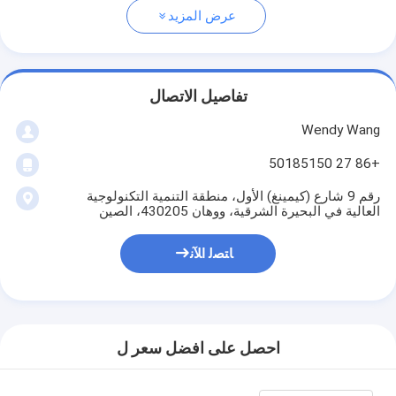
عرض المزيد
تفاصيل الاتصال
Wendy Wang
+86 27 50185150
رقم 9 شارع (كيمينغ) الأول، منطقة التنمية التكنولوجية
العالية في البحيرة الشرقية، ووهان 430205، الصين
ﺎﺘﺼﻟ ﺍﻶﻧ
احصل على افضل سعر ل