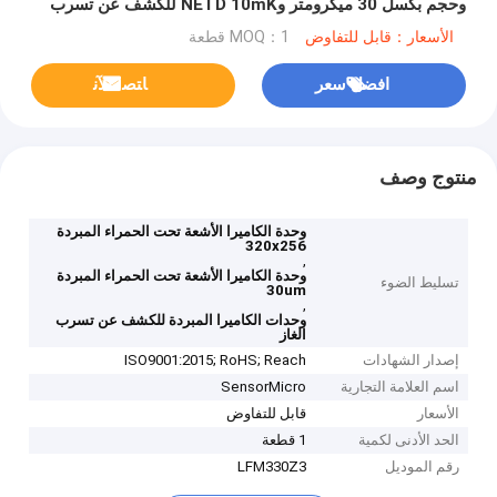
وحجم بكسل 30 ميكرومتر وNETD 10mK للكشف عن تسرب
الغاز
الأسعار：قابل للتفاوض
MOQ：1 قطعة
افضل سعر
ﺎﺘﺼﻟ ﺍﻶﻧ
منتوج وصف
وحدة الكاميرا الأشعة تحت الحمراء المبردة
320x256
,
وحدة الكاميرا الأشعة تحت الحمراء المبردة
تسليط الضوء
30um
,
وحدات الكاميرا المبردة للكشف عن تسرب
الغاز
إصدار الشهادات
ISO9001:2015; RoHS; Reach
اسم العلامة التجارية
SensorMicro
الأسعار
قابل للتفاوض
الحد الأدنى لكمية
1 قطعة
رقم الموديل
LFM330Z3