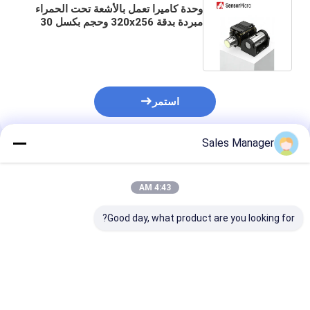
وحدة كاميرا تعمل بالأشعة تحت الحمراء
مبردة بدقة 320x256 وحجم بكسل 30
ميكرومتر وNETD 10mK للكشف عن
تسرب الغاز
استمر
Sales Manager
المنتجات الموصى بها
4:43 AM
Good day, what product are you looking for?
وحدة الكاميرا MCT
كاميرا MWIR عالية الدقة
وحدة التصوير ال
MWIR 15μm 640x512
مقاس 1280 × 1024 مع
بالأشعة تحت الح